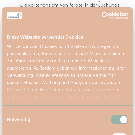
Die Kartenansicht von feratel in der Buchungs-
Trefferliste ist aktuell nicht barrierefrei. Die Karte
kann nur mit gezogenen Klicks, z.B. beim
Verschieben der Karte nach links und rechts,
bedient werden. Ein Bedienkreuz steht aktuell
noch nicht zur Verfügung.
Diese Webseite verwendet Cookies
Videos auf der Website verfügen nicht
Wir verwenden Cookies, um Inhalte und Anzeigen zu
durchgängig über Untertitel oder
personalisieren, Funktionen für soziale Medien anbieten
Audiobeschreibungen.
zu können und die Zugriffe auf unsere Website zu
Die genannten Inhalte werden sukzessive
analysieren. Außerdem geben wir Informationen zu Ihrer
überarbeitet. Die Stadt Lauenburg/Elbe strebt an, die
Verwendung unserer Website an unsere Partner für
Barrierefreiheit weiter zu verbessern.
soziale Medien, Werbung und Analysen weiter. Unsere
Partner führen diese Informationen möglicherweise mit
Erstellung dieser Erklärung zur
weiteren Daten zusammen, die Sie ihnen bereitgestellt
Barrierefreiheit
haben oder die sie im Rahmen Ihrer Nutzung der Dienste
gesammelt haben.
E
Diese Erklärung wurde am 20.06.2025 erstellt.
Notwendig
i
Die Aussagen bezüglich der Vereinbarkeit mit den
n
Barrierefreiheitsanforderungen in dieser Erklärung
w