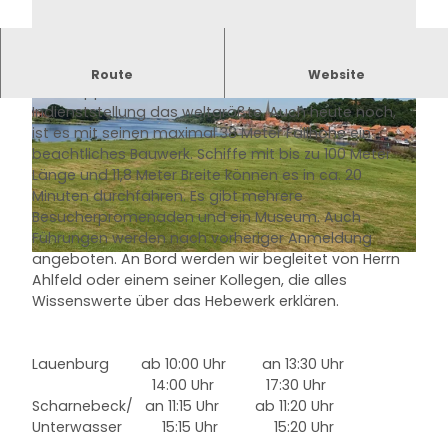
Fahrt zum Schiffshebewerk Scharnebeck
Route
Website
Das Doppelsenkrechthebewerk war bei seiner
Indienststellung das weltgrößte. Auch heute noch,
ist es mit seinen maximal 38 Meter Fallhöhe ein
beachtliches Bauwerk. Schiffe mit bis zu 100 Meter
Länge und 11,8 Meter Breite können es in ca. 20
Minuten durchfahren. Es gibt mehrere
Besucherpromenaden und ein Museum. Auch
© Andreas Teske |
CC-BY-SA
Führungen werden nach vorheriger Anmeldung
angeboten. An Bord werden wir begleitet von Herrn
© Mareike Bodendieck |
CC-BY-SA
Ahlfeld oder einem seiner Kollegen, die alles
Wissenswerte über das Hebewerk erklären.
Lauenburg ab 10:00 Uhr an 13:30 Uhr
14:00 Uhr 17:30 Uhr
Scharnebeck/ an 11:15 Uhr ab 11:20 Uhr
Unterwasser 15:15 Uhr 15:20 Uhr