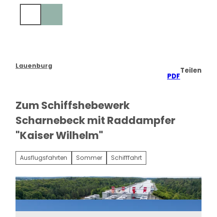
Z
u
Suche
m
I
n
h
a
Lauenburg
Teilen
l
PDF
t
Zum Schiffshebewerk
Scharnebeck mit Raddampfer
"Kaiser Wilhelm"
Ausflugsfahrten
Sommer
Schifffahrt