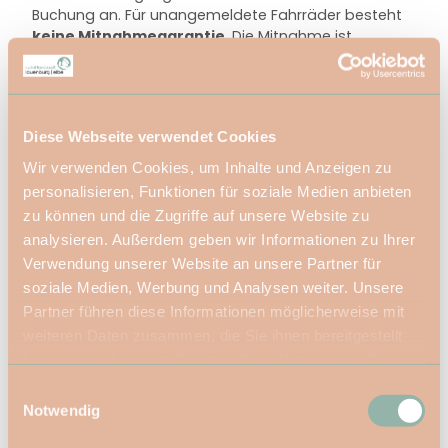
Buchung an. Für unangemeldete Fahrräder besteht
keine Mitnahmegarantie.
Die Mitnahme ist
kostenlos.
Tagesgericht:
Sa., 06.06. kein Tagesgericht
Diese Webseite verwendet Cookies
Sa., 15.08. Leberkäse mit Kartoffelsalat 10 €
Wir verwenden Cookies, um Inhalte und Anzeigen zu
personalisieren, Funktionen für soziale Medien anbieten
zu können und die Zugriffe auf unsere Website zu
analysieren. Außerdem geben wir Informationen zu Ihrer
Eignung
Verwendung unserer Website an unsere Partner für
soziale Medien, Werbung und Analysen weiter. Unsere
Zielgruppe Jugendliche
Partner führen diese Informationen möglicherweise mit
weiteren Daten zusammen, die Sie ihnen bereitgestellt
Zielgruppe Erwachsene
haben oder die sie im Rahmen Ihrer Nutzung der Dienste
gesammelt haben.
E
Zielgruppe Familien
Notwendig
i
n