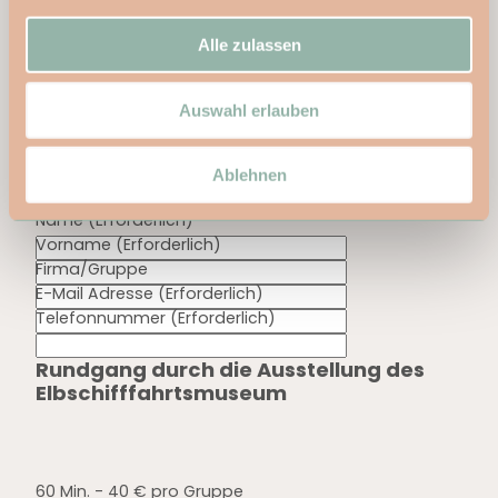
a
Geführter Museumsrundgang
u
Alle zulassen
s
w
Auswahl erlauben
a
h
Deine Daten
l
Ablehnen
Name
(Erforderlich)
Vorname
(Erforderlich)
Firma/Gruppe
E-Mail Adresse
(Erforderlich)
Telefonnummer
(Erforderlich)
Rundgang durch die Ausstellung des
Elbschifffahrtsmuseum
60 Min. - 40 € pro Gruppe