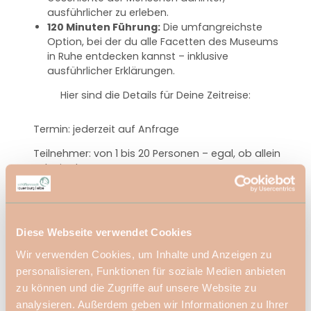
ausführlicher zu erleben.
120 Minuten Führung:
Die umfangreichste
Option, bei der du alle Facetten des Museums
in Ruhe entdecken kannst – inklusive
ausführlicher Erklärungen.
Hier sind die Details für Deine Zeitreise:
Termin: jederzeit auf Anfrage
Teilnehmer: von 1 bis 20 Personen – egal, ob allein
oder in der Gruppe
Dauer: 60 Minuten, 90 Minuten oder 120 Minuten
Rundgang nach Wahl
Öffnungszeiten:
Diese Webseite verwendet Cookies
März - Oktober
Wir verwenden Cookies, um Inhalte und Anzeigen zu
Dienstag bis Freitag 10:00 - 18:00 Uhr
personalisieren, Funktionen für soziale Medien anbieten
Wochenende & Feiertags 10:00 - 17:00 Uhr
zu können und die Zugriffe auf unsere Website zu
November bis Februar
Dienstag bis Sonntag 10:00 - 16:00 Uhr
analysieren. Außerdem geben wir Informationen zu Ihrer