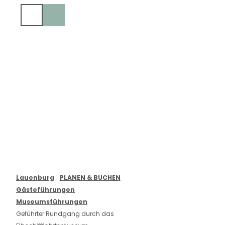
Z
u
Suche
m
I
n
h
a
l
t
Lauenburg
PLANEN & BUCHEN
Gästeführungen
Museumsführungen
Geführter Rundgang durch das