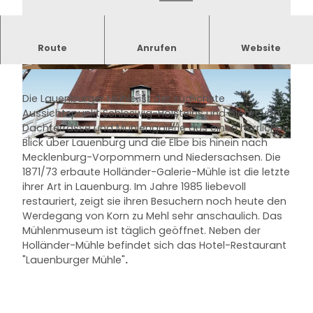
Die Holländer-Galerie-Mühle ist die letzte ihrer
Route
Anrufen
Website
Art in Lauenburg
© Dorothée Meyer |
CC-BY-SA
© Dorothée Meyer |
CC-BY-SA
Die Lauenburger Mühle ist der südlichste
Aussichtspunkt Schleswig-Holsteins und bietet von
Dachterrasse und Mühlengalerie aus einen herrlichen
Blick über Lauenburg und die Elbe bis hinein nach
© Mareike Bodendieck |
CC-BY-SA
Mecklenburg-Vorpommern und Niedersachsen. Die
1871/73 erbaute Holländer-Galerie-Mühle ist die letzte
ihrer Art in Lauenburg. Im Jahre 1985 liebevoll
restauriert, zeigt sie ihren Besuchern noch heute den
Werdegang von Korn zu Mehl sehr anschaulich. Das
Mühlenmuseum ist täglich geöffnet. Neben der
Holländer-Mühle befindet sich das Hotel-Restaurant
"Lauenburger Mühle"
.