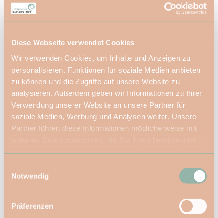
für Gruppen
für Schulklassen
Diese Webseite verwendet Cookies
für Familien
Wir verwenden Cookies, um Inhalte und Anzeigen zu
personalisieren, Funktionen für soziale Medien anbieten
zu können und die Zugriffe auf unsere Website zu
für Individualgäste
analysieren. Außerdem geben wir Informationen zu Ihrer
Verwendung unserer Website an unsere Partner für
für Kinder (jedes Alter)
soziale Medien, Werbung und Analysen weiter. Unsere
Partner führen diese Informationen möglicherweise mit
Barrierefreiheit
weiteren Daten zusammen, die Sie ihnen bereitgestellt
Reisen für Alle
haben oder die sie im Rahmen Ihrer Nutzung der Dienste
gesammelt haben.
E
Notwendig
i
Ansprechpartner:in
n
w
Walter Weber-Niemann
Präferenzen
i